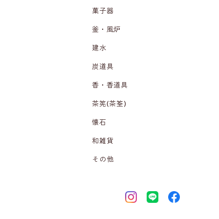
菓子器
釜・風炉
建水
炭道具
香・香道具
茶筅(茶筌)
懐石
和雑貨
その他