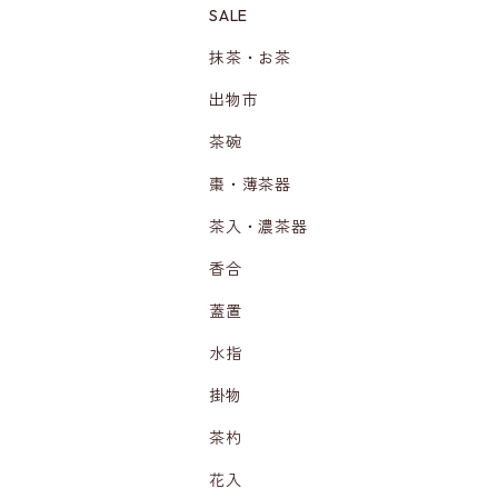
SALE
抹茶・お茶
出物市
茶碗
棗・薄茶器
茶入・濃茶器
香合
蓋置
水指
掛物
茶杓
花入