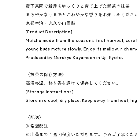
覆下茶園で新芽をゆっくりと育て上げた新茶の抹茶。
まろやかなうま味とさわやかな香りをお楽しみくださ
京都宇治・丸久小山園製
[Product Description]
Matcha made from the season’s first harvest, caref
young buds mature slowly. Enjoy its mellow, rich u
Produced by Marukyu Koyamaen in Uji, Kyoto.
〈抹茶の保存方法〉
高温多湿、移り香を避けて保存してください。
[Storage Instructions]
Store in a cool, dry place. Keep away from heat, hi
〈配送〉
※常温配送
※出荷まで１週間程度いただきます。予めご了承くだ