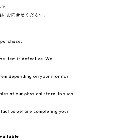
ます。
軽にお問合せください。
 purchase.
e item is defective. We
 item depending on your monitor
es at our physical store. In such
ntact us before completing your
vailable