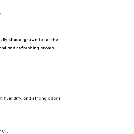
い。
ully shade-grown to let the
mami and refreshing aroma.
gh humidity, and strong odors.
さい。