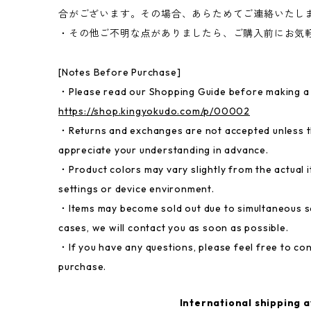
合がございます。その場合、あらためてご連絡いたし
・その他ご不明な点がありましたら、ご購入前にお気
[Notes Before Purchase]
・Please read our Shopping Guide before making a
https://shop.kingyokudo.com/p/00002
・Returns and exchanges are not accepted unless th
appreciate your understanding in advance.
・Product colors may vary slightly from the actual
settings or device environment.
・Items may become sold out due to simultaneous sal
cases, we will contact you as soon as possible.
・If you have any questions, please feel free to co
purchase.
International shipping a