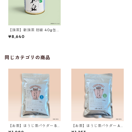
【抹茶】新抹茶 初縁 40g缶
丸久小山園製 ／Matcha Hats
¥8,640
uenishi 40g
同じカテゴリの商品
【お茶】ほうじ茶パウダー B印
【お茶】ほうじ茶パウダー A
100g 丸久小山園製 ／Hojic
印 100g 丸久小山園製 ／Hoj