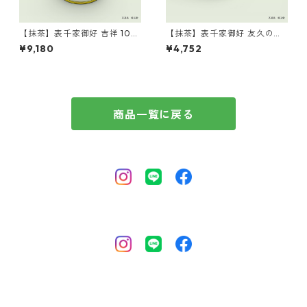
【抹茶】表千家御好 吉祥 100
【抹茶】表千家御好 友久の白
g缶 丸久小山園製 ／Matcha
40g缶 丸久小山園製 ／Matc
¥9,180
¥4,752
Kissho 100g
ha Yukyu no shiro 40g
商品一覧に戻る