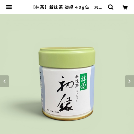
【抹茶】新抹茶 初縁 40g缶 丸久
小山園製 ／Matcha Hatsuenishi
40g | 茶道具 錦玉堂