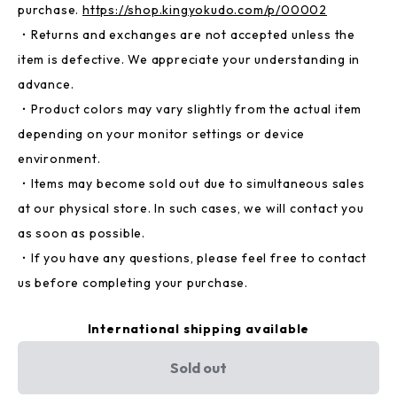
purchase.
https://shop.kingyokudo.com/p/00002
・Returns and exchanges are not accepted unless the
item is defective. We appreciate your understanding in
advance.
・Product colors may vary slightly from the actual item
depending on your monitor settings or device
environment.
・Items may become sold out due to simultaneous sales
at our physical store. In such cases, we will contact you
as soon as possible.
・If you have any questions, please feel free to contact
us before completing your purchase.
International shipping available
Sold out