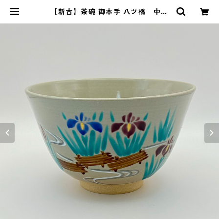
【新古】茶碗 御本手 八ツ橋 中村
華峰 紙箱入 | 茶道具 錦玉堂