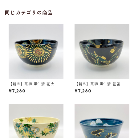
同じカテゴリの商品
【新品】茶碗 黒仁清 花火 前
【新品】茶碗 黒仁清 笹蛍 前
田瑞雲 紙箱入
田瑞雲 紙箱入
¥7,260
¥7,260