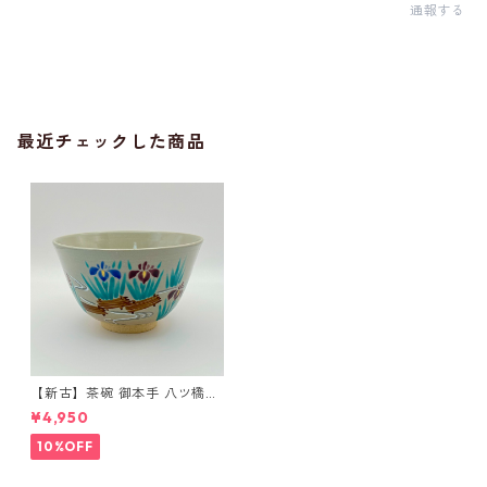
通報する
最近チェックした商品
【新古】茶碗 御本手 八ツ橋
中村華峰 紙箱入
¥4,950
10%OFF