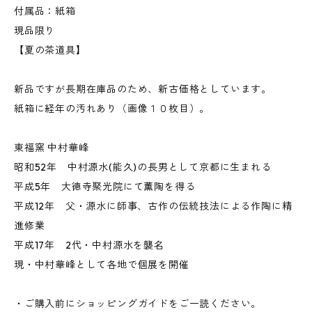
付属品：紙箱
現品限り
【夏の茶道具】
新品ですが長期在庫品のため、新古価格としています。
紙箱に経年の汚れあり（画像１０枚目）。
東福窯 中村華峰
昭和52年 中村源水(能久)の長男として京都に生まれる
平成5年 大徳寺聚光院にて薫陶を得る
平成12年 父・源水に師事、古作の伝統技法による作陶に精
進修業
平成17年 2代・中村源水を襲名
現・中村華峰として各地で個展を開催
・ご購入前にショッピングガイドをご一読ください。