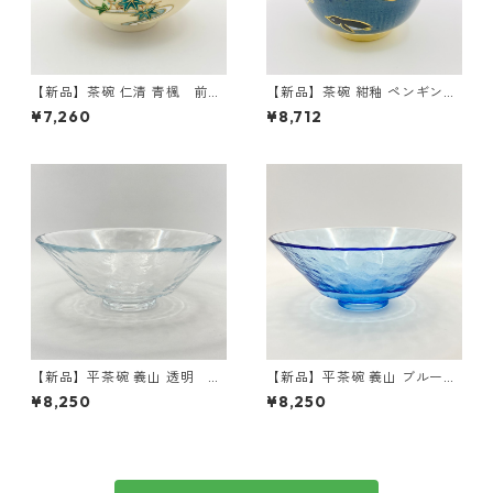
【新品】茶碗 仁清 青楓 前田
【新品】茶碗 紺釉 ペンギン
瑞雲 紙箱入
東山深山 紙箱入
¥7,260
¥8,712
【新品】平茶碗 義山 透明 東
【新品】平茶碗 義山 ブルー
太武朗 紙箱入 耐熱
東太武朗 紙箱入 耐熱
¥8,250
¥8,250