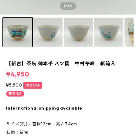
1
/10
【新古】茶碗 御本手 八ツ橋 中村華峰 紙箱入
¥4,950
¥5,500
10%OFF
残り1点
International shipping available
サイズ(約)：直径12cm 高さ7.4cm
状態：新古