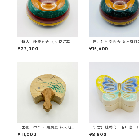
【新古】独楽香合 玄々斎好写
【新古】独楽香合 玄々斎
辻秀甫 共箱入
熊谷秀穂 共箱入
¥22,000
¥15,400
【古物】香合 団扇蜻蛉 桐木地
【新古】蝶香合 山川巌 
中村宗悦 共箱入
¥11,000
¥8,800