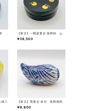
好写
【新古】一閑塗香合 蛍蒔絵 山
下甫斎 共箱入
¥38,500
共箱入
【新古】筍香合 染付 高野昭阿
弥 共箱入
¥8,800