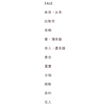
SALE
抹茶・お茶
出物市
茶碗
棗・薄茶器
茶入・濃茶器
香合
蓋置
水指
掛物
茶杓
花入