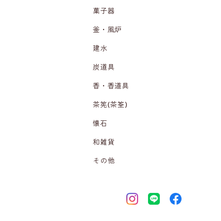
菓子器
釜・風炉
建水
炭道具
香・香道具
茶筅(茶筌)
懐石
和雑貨
その他