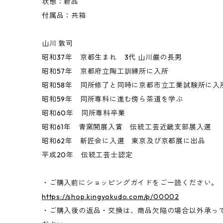
状態：新品
付属品：共箱
山川 敦司
昭和37年 京都生まれ 3代 山川巌の長男
昭和57年 京都府立陶工訓練所に入所
昭和58年 同所修了と同時に京都市立工業試験所に入
昭和59年 同所専科に進む傍ら茶道を学ぶ
昭和60年 同所専科卒業
昭和61年 青窯開展入賞 伝統工芸近畿支部展入選
昭和62年 新匠会に入選 東京及び京都展に出品
平成20年 伝統工芸士認定
・ご購入前にショッピングガイドをご一読ください。
https://shop.kingyokudo.com/p/00002
・ご購入後の返品・交換は、商品欠陥の場合以外承っ