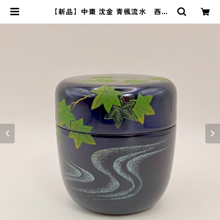
【新品】中棗 沈金 青楓流水 西村
宗幸 共箱入 薄茶器 | 茶道具 錦玉
堂