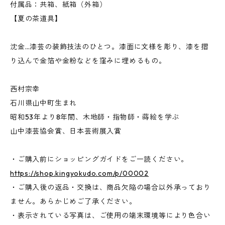
付属品：共箱、紙箱（外箱）
【夏の茶道具】
沈金…漆芸の装飾技法のひとつ。漆面に文様を彫り、漆を摺
り込んで金箔や金粉などを窪みに埋めるもの。
西村宗幸
石川県山中町生まれ
昭和53年より8年間、木地師・指物師・蒔絵を学ぶ
山中漆芸協会賞、日本芸術展入賞
・ご購入前にショッピングガイドをご一読ください。
https://shop.kingyokudo.com/p/00002
・ご購入後の返品・交換は、商品欠陥の場合以外承っており
ません。あらかじめご了承ください。
・表示されている写真は、ご使用の端末環境等により色合い