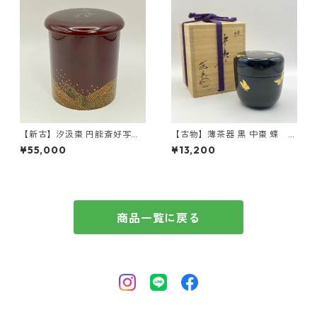
【新古】汐汲棗 円能斎好写
【古物】薄茶器 黒 中棗 蝶 筑
道場宗廣 共箱入 寸切 薄
城筑良 共箱入
¥55,000
¥13,200
茶器
商品一覧に戻る