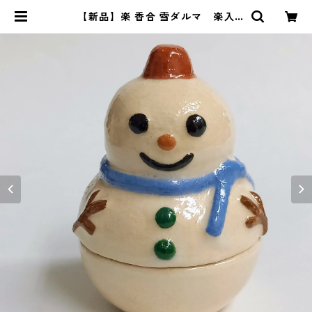
【新品】楽 香合 雪ダルマ 楽入
窯 共箱入 KOG001 | 茶道具 錦
玉堂