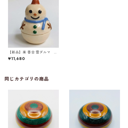
【新品】楽 香合 雪ダルマ 楽
入窯 共箱入 KOG001
¥11,680
同じカテゴリの商品