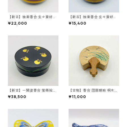
【新古】独楽香合 玄々斎好
【新古】独楽香合 玄々斎好
写 辻秀甫 共箱入
写 熊谷秀穂 共箱入
¥22,000
¥15,400
【新古】一閑塗香合 蛍蒔絵
【古物】香合 団扇蜻蛉 桐木
山下甫斎 共箱入
地 中村宗悦 共箱入
¥38,500
¥11,000