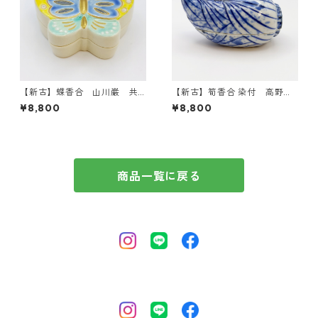
【新古】蝶香合 山川巌 共
【新古】筍香合 染付 高野昭
箱入
阿弥 共箱入
¥8,800
¥8,800
商品一覧に戻る