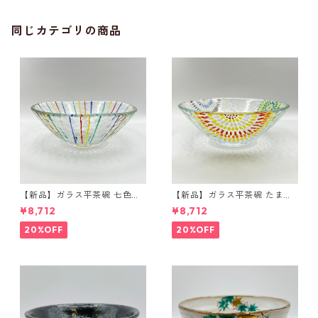
同じカテゴリの商品
【新品】ガラス平茶碗 七色ト
【新品】ガラス平茶碗 たま
クサ 今岡都 紙箱入【耐
や〜 今岡都 紙箱入【耐
¥8,712
¥8,712
熱】
熱】
20%OFF
20%OFF