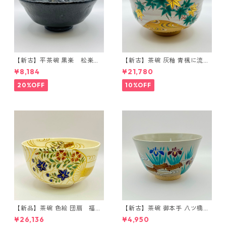
【新古】平茶碗 黒楽 松楽
【新古】茶碗 灰釉 青楓に流水
窯 紙箱入
絵 中村良二 共箱入
¥8,184
¥21,780
20%OFF
10%OFF
【新品】茶碗 色絵 団扇 福本
【新古】茶碗 御本手 八ツ橋
未来 共箱入
中村華峰 紙箱入
¥26,136
¥4,950