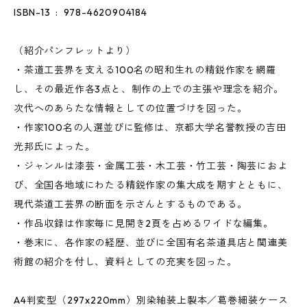
ISBN-13 ‏ : ‎ 978-4620904184
（紹介パンフレットより）
・茶道工芸界を支える100名の昭和生れの精鋭作家を網羅
し、その最近作各3点と、制作の上での主張や理念を紹介。
次代へのあらたな情報としての位置づけを図った。
・作家100名の人選並びに監修は、京都大学名誉教授の吉田
光邦氏によった。
・ジャンルは漆芸・金属工芸・木工芸・竹工芸・陶芸におよ
び、全国各地域にわたる精鋭作家の集大成を期すとともに、
現代茶道工芸界の断面を示さんとするものである。
・作品収録は作家毎に見開き2頁を占めるワイドな編集。
・巻末に、各作家の経歴、並びに全国有名茶道具店と関連美
術館の紹介を付し、資料としての充実を図った。
A4判変型（297x220mm）別染紬装上製本／葛巻細装ケース