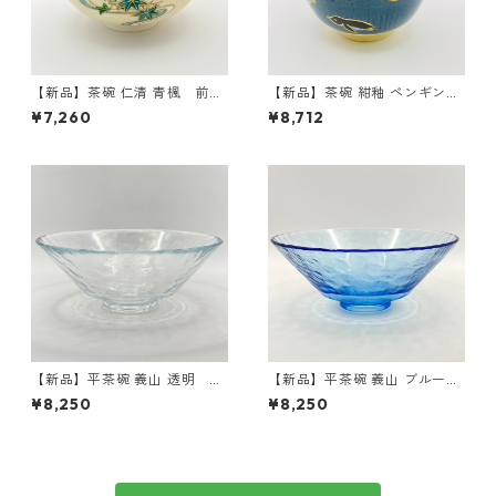
【新品】茶碗 仁清 青楓 前田
【新品】茶碗 紺釉 ペンギン
瑞雲 紙箱入
東山深山 紙箱入
¥7,260
¥8,712
【新品】平茶碗 義山 透明 東
【新品】平茶碗 義山 ブルー
太武朗 紙箱入 耐熱
東太武朗 紙箱入 耐熱
¥8,250
¥8,250