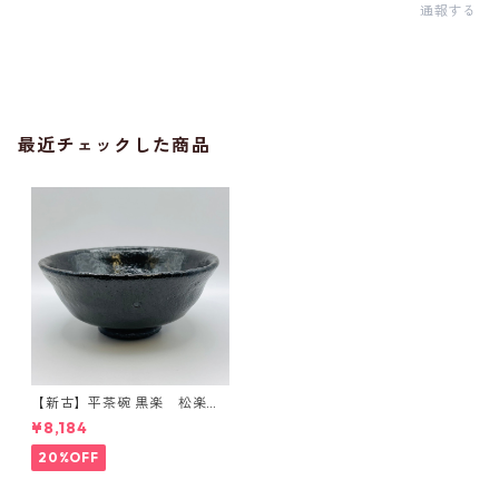
通報する
最近チェックした商品
【新古】平茶碗 黒楽 松楽
窯 紙箱入
¥8,184
20%OFF