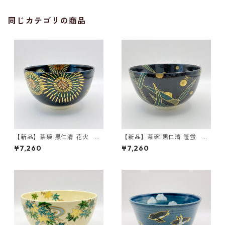
同じカテゴリの商品
【新品】茶碗 黒仁清 花火 前
【新品】茶碗 黒仁清 笹蛍 前
田瑞雲 紙箱入
田瑞雲 紙箱入
¥7,260
¥7,260