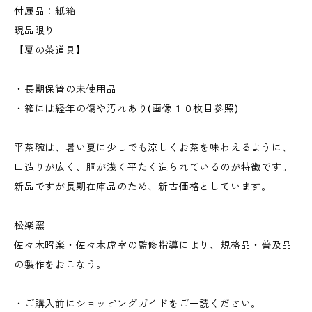
付属品：紙箱
現品限り
【夏の茶道具】
・長期保管の未使用品
・箱には経年の傷や汚れあり(画像１０枚目参照)
平茶碗は、暑い夏に少しでも涼しくお茶を味わえるように、
口造りが広く、胴が浅く平たく造られているのが特徴です。
新品ですが長期在庫品のため、新古価格としています。
松楽窯
佐々木昭楽・佐々木虚室の監修指導により、規格品・普及品
の製作をおこなう。
・ご購入前にショッピングガイドをご一読ください。