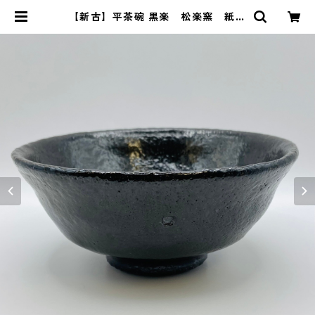
【新古】平茶碗 黒楽 松楽窯 紙箱
入 | 茶道具 錦玉堂