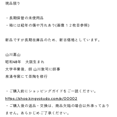
現品限り
・長期保管の未使用品
・箱には経年の傷や汚れあり(画像１２枚目参照)
新品ですが長期在庫品のため、新古価格としています。
山川嘉山
昭和48年 大阪生まれ
大学卒業後、師 山川敦司に師事
泉涌寺窯にて茶陶を修行
・ご購入前にショッピングガイドをご一読ください。
https://shop.kingyokudo.com/p/00002
・ご購入後の返品・交換は、商品欠陥の場合以外承っており
ません。あらかじめご了承ください。