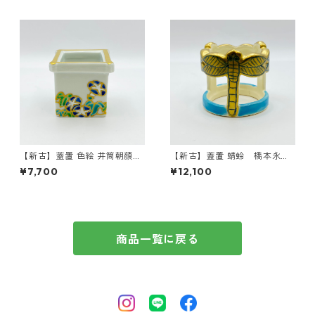
【新古】蓋置 色絵 井筒朝顔
【新古】蓋置 蜻蛉 橋本永
高野昭阿弥 共箱入
豊 共箱入
¥7,700
¥12,100
商品一覧に戻る