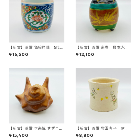
【新古】蓋置 色絵祥瑞 5代三
【新古】蓋置 糸巻 橋本永
浦竹泉 共箱入
豊 共箱入
¥16,500
¥12,100
【新古】蓋置 信楽焼 サザエ
【新古】蓋置 蛍画唐子 伊東
高橋楽斎 共箱入
桂楽 共箱入
¥15,400
¥8,800