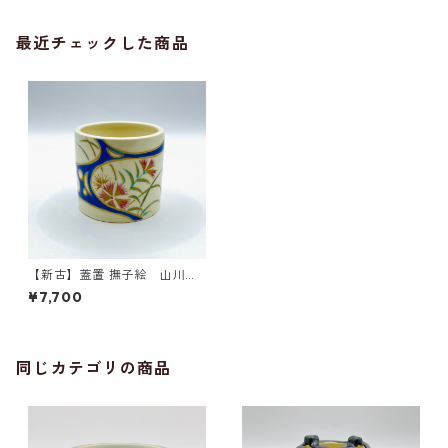
最近チェックした商品
【新古】蓋置 撫子絵 山川嘉
山 共箱入
¥7,700
同じカテゴリの商品