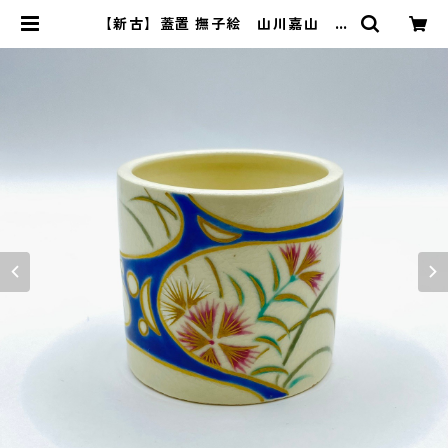
【新古】蓋置 撫子絵 山川嘉山 共
箱入 | 茶道具 錦玉堂