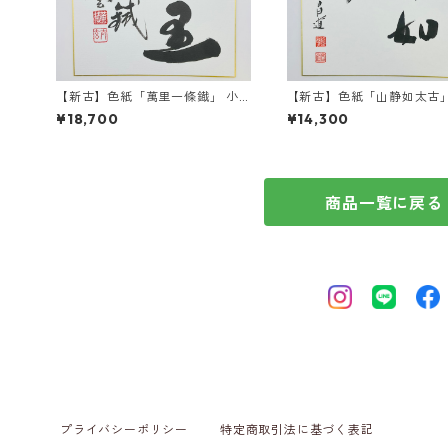
【新古】色紙「萬里一條鐡」 小
【新古】色紙「山静如太古」
林太玄師 自筆 たとう紙入
田昌道師 自筆 たとう紙入
¥18,700
¥14,300
商品一覧に戻る
プライバシーポリシー
特定商取引法に基づく表記