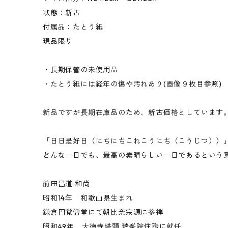
状態：新古
付属品：たとう紙
現品限り
・長期保管の未使用品
・たとう紙には経年の傷や汚れあり(画像９枚目参照)
新品ですが長期在庫品のため、新古価格としています
「日日是好日（にちにちこれこうにち（こうじつ））
どんな一日でも、最高の素晴らしい一日であるという
前田昌道 和尚
昭和14年 和歌山県生まれ
鎌倉円覚僧堂にて朝比奈宗源に参禅
昭和49年 大徳寺塔頭 瑞峯院住職に就任