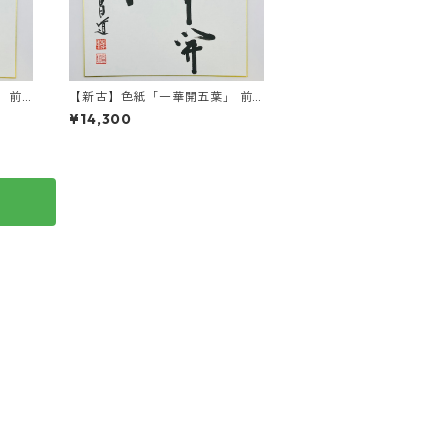
 前
【新古】色紙「一華開五葉」 前
田昌道師 自筆 たとう紙入
¥14,300