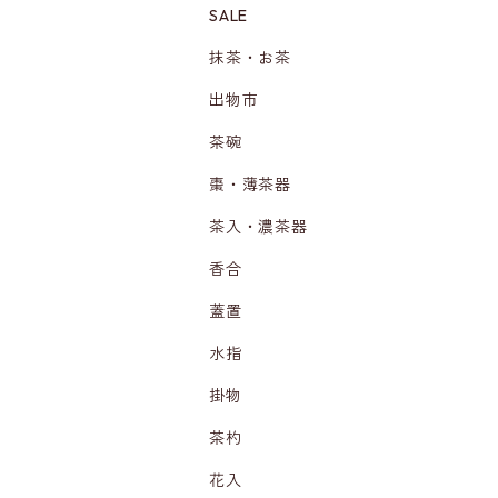
SALE
抹茶・お茶
出物市
茶碗
棗・薄茶器
茶入・濃茶器
香合
蓋置
水指
掛物
茶杓
花入