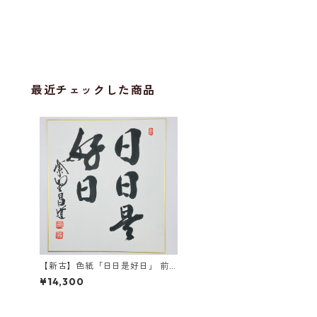
最近チェックした商品
【新古】色紙「日日是好日」 前
田昌道師 自筆 たとう紙入
¥14,300