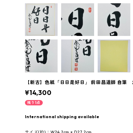
【新古】色紙「日日是好日」 前田昌道師 自筆
¥14,300
残り1点
International shipping available
サイズ(約)：W24.2cm × D27.2cm