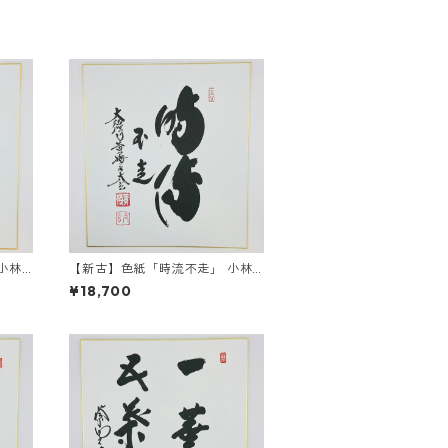
小林
【新古】色紙「時流不走」 小林
太玄師 自筆 たとう紙入
¥18,700