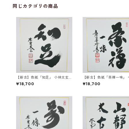
同じカテゴリの商品
【新古】色紙「知足」 小林太玄
【新古】色紙「茶禅一味」 
師 自筆 たとう紙入
太玄師 自筆 たとう紙入
¥18,700
¥18,700