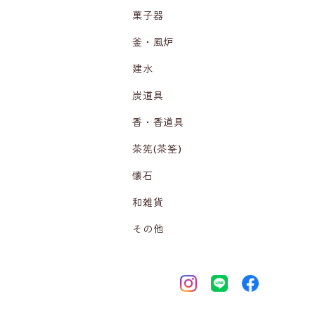
菓子器
釜・風炉
建水
炭道具
香・香道具
茶筅(茶筌)
懐石
和雑貨
その他