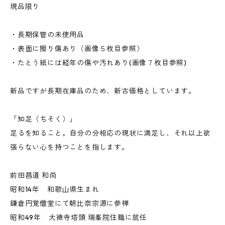
現品限り
・長期保管の未使用品
・表面に擦り傷あり（画像５枚目参照）
・たとう紙には経年の傷や汚れあり(画像７枚目参照)
新品ですが長期在庫品のため、新古価格としています。
「知足（ちそく）」
足るを知ること。自分の分相応の現状に満足し、それ以上欲
張らない心を持つことを指します。
前田昌道 和尚
昭和14年 和歌山県生まれ
鎌倉円覚僧堂にて朝比奈宗源に参禅
昭和49年 大徳寺塔頭 瑞峯院住職に就任