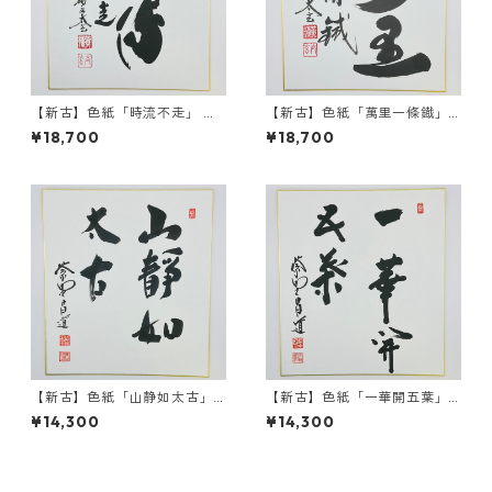
【新古】色紙「時流不走」 小
【新古】色紙「萬里一條鐡」
林太玄師 自筆 たとう紙入
小林太玄師 自筆 たとう紙入
¥18,700
¥18,700
【新古】色紙「山静如太古」
【新古】色紙「一華開五葉」
前田昌道師 自筆 たとう紙入
前田昌道師 自筆 たとう紙入
¥14,300
¥14,300