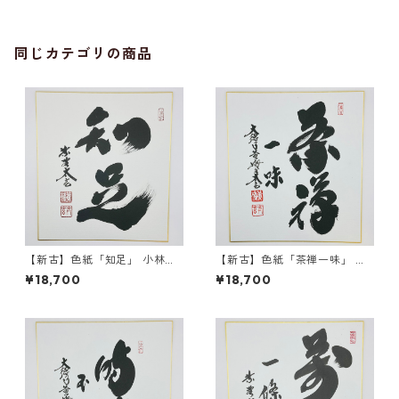
同じカテゴリの商品
【新古】色紙「知足」 小林太
【新古】色紙「茶禅一味」 小
玄師 自筆 たとう紙入
林太玄師 自筆 たとう紙入
¥18,700
¥18,700