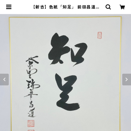
【新古】色紙「知足」 前田昌道師
自筆 たとう紙入 | 茶道具 錦玉堂