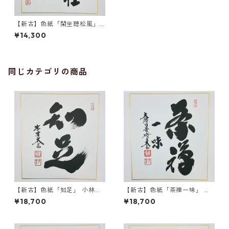
【新古】色紙「閑坐聴松風」
前田昌道師 自筆 たとう紙入
¥14,300
同じカテゴリの商品
【新古】色紙「知足」 小林太
【新古】色紙「茶禅一味」 小
玄師 自筆 たとう紙入
林太玄師 自筆 たとう紙入
¥18,700
¥18,700