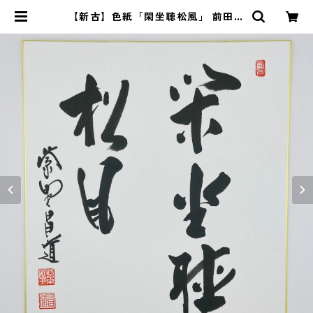
【新古】色紙「閑坐聴松風」 前田昌
道師 自筆 たとう紙入 | 茶道具 錦玉
堂