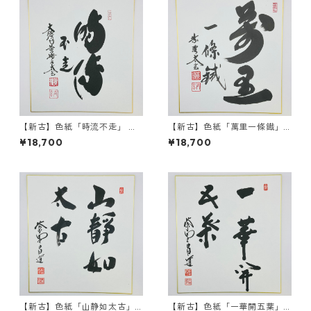
【新古】色紙「時流不走」 小
【新古】色紙「萬里一條鐡」
林太玄師 自筆 たとう紙入
小林太玄師 自筆 たとう紙入
¥18,700
¥18,700
【新古】色紙「山静如太古」
【新古】色紙「一華開五葉」