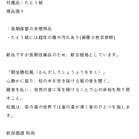
付属品：たとう紙
現品限り
・長期保管の未使用品
・たとう紙には経年の傷や汚れあり(画像９枚目参照)
新品ですが長期在庫品のため、新古価格としています。
「閑坐聴松風（かんざしてしょうふうをきく）」
心静かに座り、松の木を吹き抜ける風の音を聞く。
雑音を払い、自然の音に耳を傾けることで心の余裕を取り戻
すこと。
松風は、茶の湯の世界では釜の湯が沸く音のひとつを指しま
す。
前田昌道 和尚