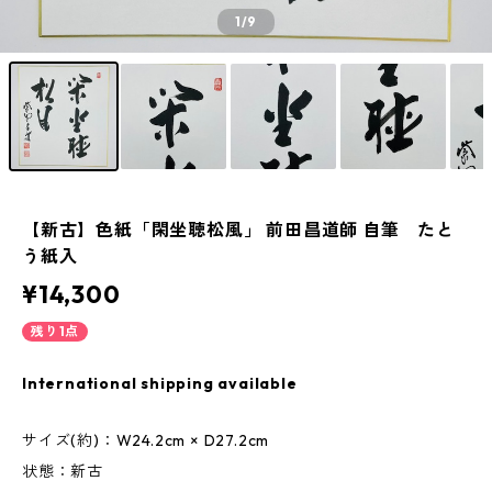
1
/9
【新古】色紙「閑坐聴松風」 前田昌道師 自筆 たと
う紙入
¥14,300
残り1点
International shipping available
サイズ(約)：W24.2cm × D27.2cm
状態：新古