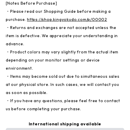
[Notes Before Purchase]
・Please read our Shopping Guide before making a
purchase.
https://shop.kingyokudo.com/p/00002
・Returns and exchanges are not accepted unless the
item is defective. We appreciate your understanding in
advance.
・Product colors may vary slightly from the actual item
depending on your monitor settings or device
environment.
・Items may become sold out due to simultaneous sales
at our physical store. In such cases, we will contact you
as soon as possible.
・If you have any questions, please feel free to contact
us before completing your purchase.
International shipping available