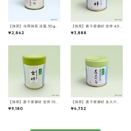
【抹茶】冷用抹茶 涼風 30g
【抹茶】表千家御好 吉祥 40g
缶 山政小山園製 ／Matcha
缶 丸久小山園製 ／Matcha
¥2,862
¥3,888
Ryofu 30g
Kissho 40g
【抹茶】表千家御好 吉祥 100
【抹茶】表千家御好 友久の白
g缶 丸久小山園製 ／Matcha
40g缶 丸久小山園製 ／Matc
¥9,180
¥4,752
Kissho 100g
ha Yukyu no shiro 40g