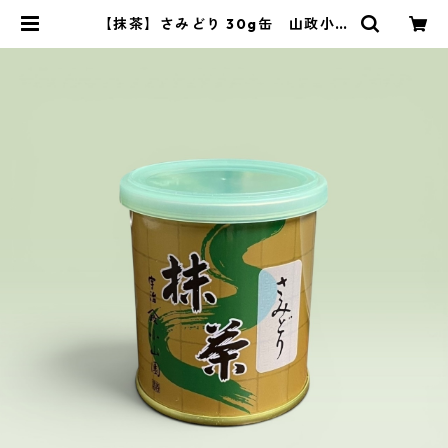
【抹茶】さみどり 30g缶 山政小山
園製 ／Matcha Samidori 30g |
茶道具 錦玉堂