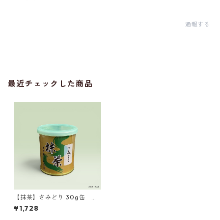
通報する
最近チェックした商品
【抹茶】さみどり 30g缶 山
政小山園製 ／Matcha Samido
¥1,728
ri 30g