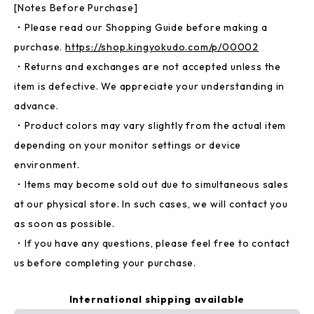
[Notes Before Purchase]
・Please read our Shopping Guide before making a
purchase.
https://shop.kingyokudo.com/p/00002
・Returns and exchanges are not accepted unless the
item is defective. We appreciate your understanding in
advance.
・Product colors may vary slightly from the actual item
depending on your monitor settings or device
environment.
・Items may become sold out due to simultaneous sales
at our physical store. In such cases, we will contact you
as soon as possible.
・If you have any questions, please feel free to contact
us before completing your purchase.
International shipping available