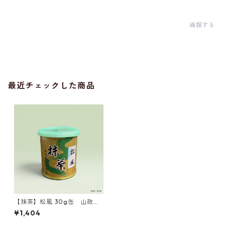
通報する
最近チェックした商品
【抹茶】松風 30g缶 山政小
山園製 ／Matcha Matsukaze
¥1,404
30g