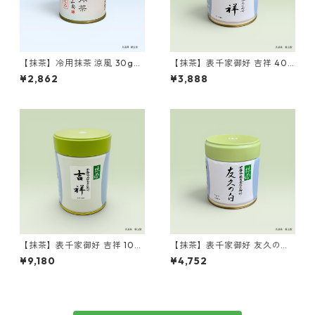
【抹茶】冷用抹茶 涼風 30g
【抹茶】表千家御好 吉祥 40g
缶 山政小山園製 ／Matcha
缶 丸久小山園製 ／Matcha
¥2,862
¥3,888
Ryofu 30g
Kissho 40g
【抹茶】表千家御好 吉祥 100
【抹茶】表千家御好 友久の白
g缶 丸久小山園製 ／Matcha
40g缶 丸久小山園製 ／Matc
¥9,180
¥4,752
Kissho 100g
ha Yukyu no shiro 40g