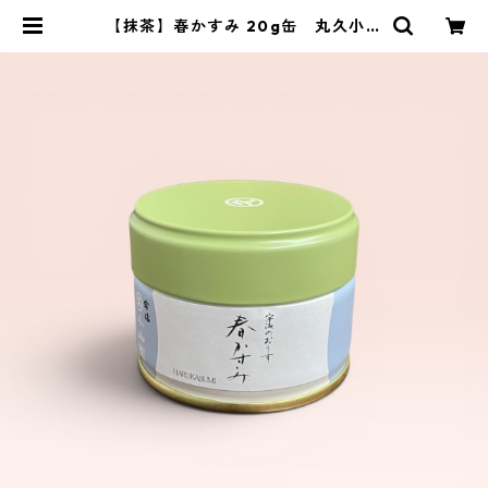
【抹茶】春かすみ 20g缶 丸久小山
園製 ／Matcha Spring Limited
Edition 20g | 茶道具 錦玉堂