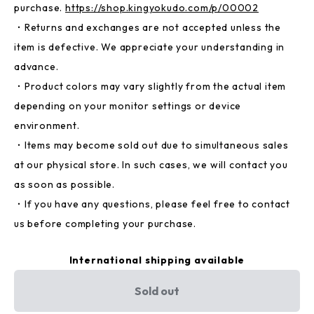
purchase.
https://shop.kingyokudo.com/p/00002
・Returns and exchanges are not accepted unless the
item is defective. We appreciate your understanding in
advance.
・Product colors may vary slightly from the actual item
depending on your monitor settings or device
environment.
・Items may become sold out due to simultaneous sales
at our physical store. In such cases, we will contact you
as soon as possible.
・If you have any questions, please feel free to contact
us before completing your purchase.
International shipping available
Sold out