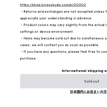
https://shop.kingyokudo.com/p/00002
・Returns and exchanges are not accepted unless th
appreciate your understanding in advance.
・Product colors may vary slightly from the actual
settings or device environment.
・Items may become sold out due to simultaneous sal
cases, we will contact you as soon as possible.
・If you have any questions, please feel free to co
purchase.
International shipping a
Sold out
日本国内にお住まいの方