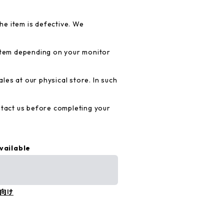
e item is defective. We
 item depending on your monitor
es at our physical store. In such
ntact us before completing your
vailable
向け