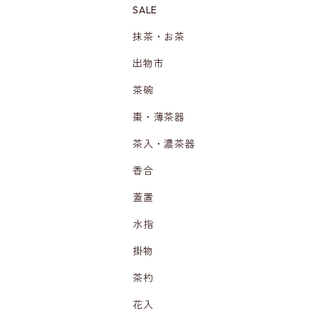
SALE
抹茶・お茶
出物市
茶碗
棗・薄茶器
茶入・濃茶器
香合
蓋置
水指
掛物
茶杓
花入