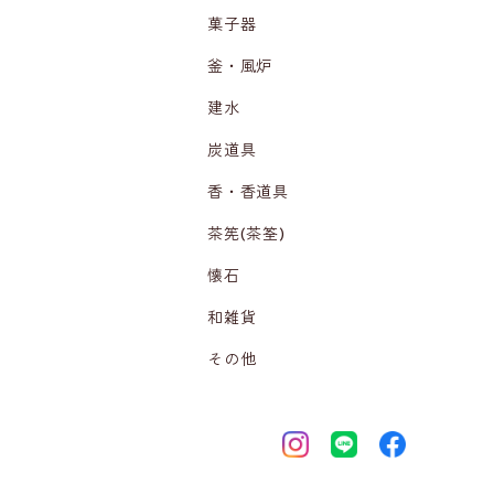
菓子器
釜・風炉
建水
炭道具
香・香道具
茶筅(茶筌)
懐石
和雑貨
その他