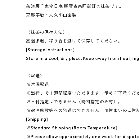
茶道裏千家今日庵 鵬雲斎宗匠御好の抹茶です。
京都宇治・丸久小山園製
〈抹茶の保存方法〉
高温多湿、移り香を避けて保存してください。
[Storage Instructions]
Store in a cool, dry place. Keep away from heat, hi
〈配送〉
※常温配送
※出荷まで１週間程度いただきます。予めご了承くだ
※日付指定はできません（時間指定のみ可）。
※宿泊施設等への発送はできません。お住まいのご住
[Shipping]
※Standard Shipping (Room Temperature)
※Please allow approximately one week for dispatc