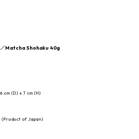
tcha Shohaku 40g
m (D) x 7 cm (H)
roduct of Japan)