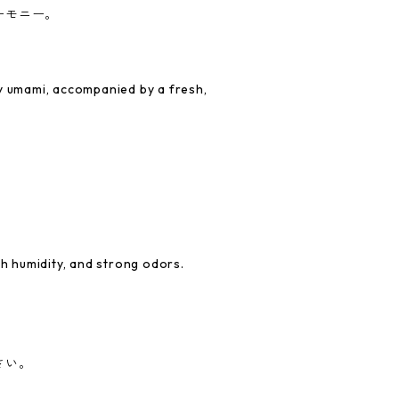
ーモニー。
y umami, accompanied by a fresh,
gh humidity, and strong odors.
さい。