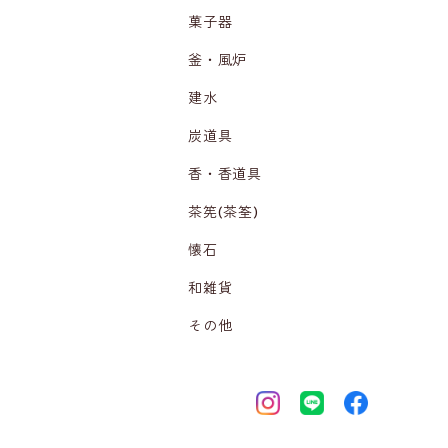
菓子器
釜・風炉
建水
炭道具
香・香道具
茶筅(茶筌)
懐石
和雑貨
その他