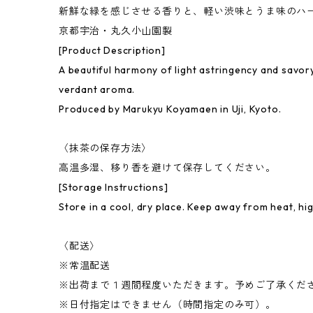
新鮮な緑を感じさせる香りと、軽い渋味とうま味のハ
京都宇治・丸久小山園製
[Product Description]
A beautiful harmony of light astringency and savor
verdant aroma.
Produced by Marukyu Koyamaen in Uji, Kyoto.
〈抹茶の保存方法〉
高温多湿、移り香を避けて保存してください。
[Storage Instructions]
Store in a cool, dry place. Keep away from heat, hi
〈配送〉
※常温配送
※出荷まで１週間程度いただきます。予めご了承くだ
※日付指定はできません（時間指定のみ可）。