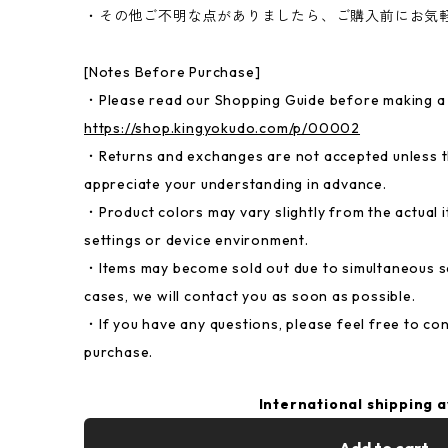
・その他ご不明な点がありましたら、ご購入前にお気
[Notes Before Purchase]
・Please read our Shopping Guide before making a
https://shop.kingyokudo.com/p/00002
・Returns and exchanges are not accepted unless th
appreciate your understanding in advance.
・Product colors may vary slightly from the actual
settings or device environment.
・Items may become sold out due to simultaneous sal
cases, we will contact you as soon as possible.
・If you have any questions, please feel free to co
purchase.
International shipping a