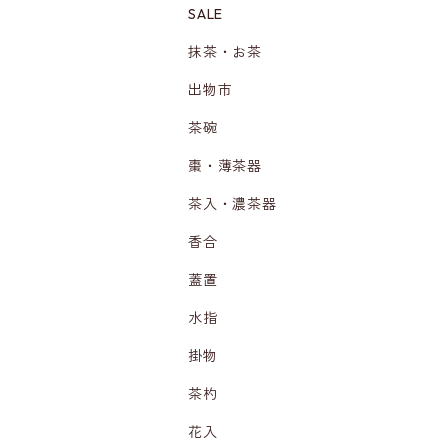
SALE
抹茶・お茶
出物市
茶碗
棗・薄茶器
茶入・濃茶器
香合
蓋置
水指
掛物
茶杓
花入