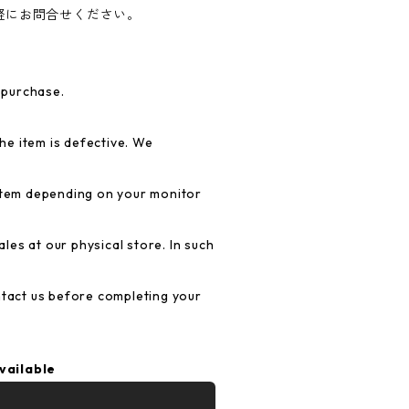
軽にお問合せください。
 purchase.
e item is defective. We
 item depending on your monitor
es at our physical store. In such
ntact us before completing your
vailable