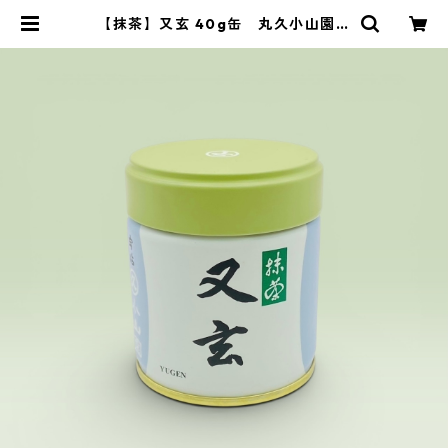
【抹茶】又玄 40g缶 丸久小山園製
／Matcha Yugen 40g | 茶道具 錦
玉堂