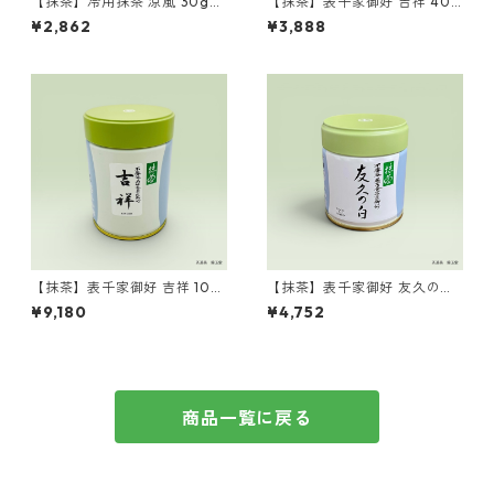
【抹茶】冷用抹茶 涼風 30g
【抹茶】表千家御好 吉祥 40g
缶 山政小山園製 ／Matcha
缶 丸久小山園製 ／Matcha
¥2,862
¥3,888
Ryofu 30g
Kissho 40g
【抹茶】表千家御好 吉祥 100
【抹茶】表千家御好 友久の白
g缶 丸久小山園製 ／Matcha
40g缶 丸久小山園製 ／Matc
¥9,180
¥4,752
Kissho 100g
ha Yukyu no shiro 40g
商品一覧に戻る