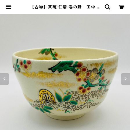
【古物】茶碗 仁清 春の野 田中香
泉 共箱入 | 茶道具 錦玉堂