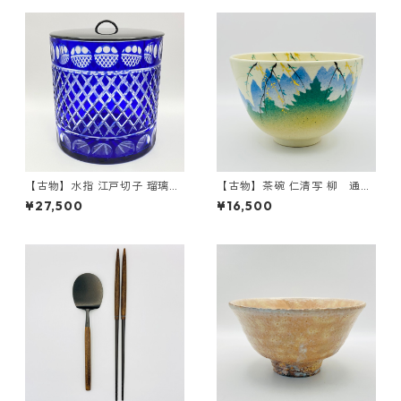
【古物】水指 江戸切子 瑠璃
【古物】茶碗 仁清写 柳 通次
共箱入
阿山 共箱入
¥27,500
¥16,500