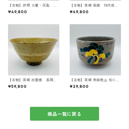
【古物】炉用 火箸・灰匙 千
【古物】茶碗 萩焼 15代坂倉
家十職 11代中川浄益 共箱入
新兵衛 共箱入
¥49,800
¥49,800
【古物】茶碗 出雲焼 長岡空
【古物】茶碗 色絵乾山 松に
権(11代住右衛門) 楽山窯 共箱
波 杉田祥平 清閑寺窯 共箱
¥59,800
¥29,800
入
入
商品一覧に戻る