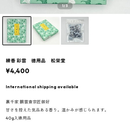
1
/3
練香 彩雲 徳用品 松栄堂
¥4,400
International shipping available
裏千家 鵬雲斎宗匠御好
甘さを控えた気品ある香り。温かみが感じられます。
40g入徳用品