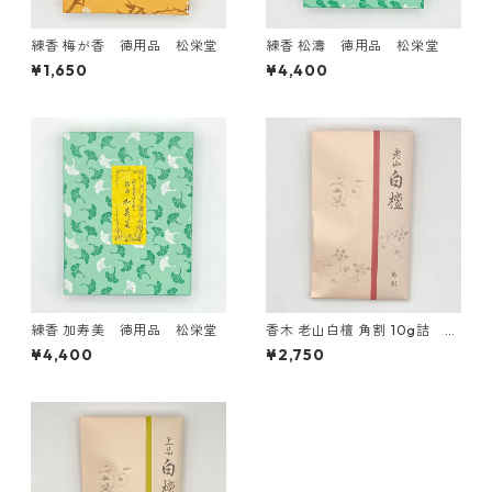
練香 梅が香 徳用品 松栄堂
練香 松濤 徳用品 松栄堂
¥1,650
¥4,400
練香 加寿美 徳用品 松栄堂
香木 老山白檀 角割 10g詰 松
栄堂
¥4,400
¥2,750