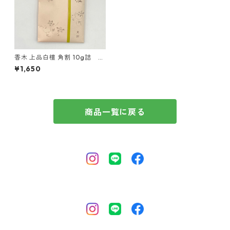
香木 上品白檀 角割 10g詰 松
栄堂
¥1,650
商品一覧に戻る