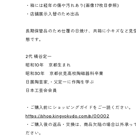
・箱には経年の傷や汚れあり(画像17枚目参照)
・店舗展示入替のため出品
長期保管品のため仕覆の日焼け、共箱に小キズなど見
態です。
2代 桶谷定一
昭和10年 京都生まれ
昭和30年 京都伏見高校陶磁器科卒業
日展陶芸家,・父定一に作陶を学ぶ
日本工芸会会員
・ご購入前にショッピングガイドをご一読ください。
https://shop.kingyokudo.com/p/00002
・ご購入後の返品・交換は、商品欠陥の場合以外承っ
ださい。