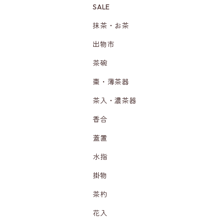
SALE
抹茶・お茶
出物市
茶碗
棗・薄茶器
茶入・濃茶器
香合
蓋置
水指
掛物
茶杓
花入