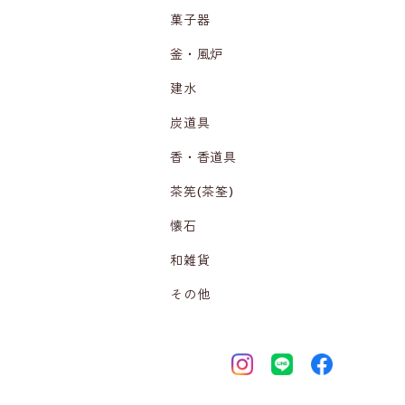
菓子器
釜・風炉
建水
炭道具
香・香道具
茶筅(茶筌)
懐石
和雑貨
その他