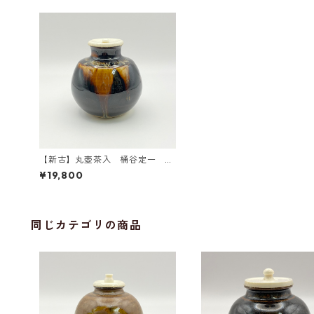
【新古】丸壺茶入 桶谷定一 共
箱入 仕覆：紹智花兎
¥19,800
同じカテゴリの商品