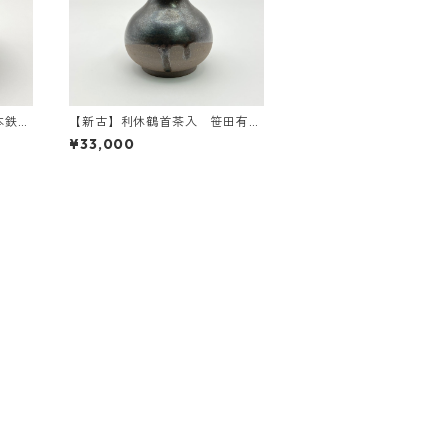
本鉄
【新古】利休鶴首茶入 笹田有
子
祥 共箱入 二つ仕覆付
¥33,000