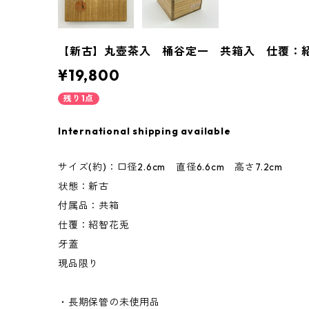
【新古】丸壺茶入 桶谷定一 共箱入 仕覆：
¥19,800
残り1点
International shipping available
サイズ(約)：口径2.6cm 直径6.6cm 高さ7.2cm
状態：新古
付属品：共箱
仕覆：紹智花兎
牙蓋
現品限り
・長期保管の未使用品