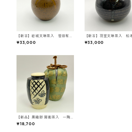
【新古】岩城文琳茶入 笹田有
【新古】羽室文琳茶入 松
祥 共箱入 仕覆：鳥襷緞子
山 共箱入 仕覆：笹蔓緞
¥33,000
¥33,000
【新品】黒織部 肩衝茶入 一陶
窯 由勝 共箱入 仕覆：角龍金
¥18,700
襴 ラクト蓋 濃茶器