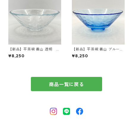
【新品】平茶碗 義山 透明 東
【新品】平茶碗 義山 ブルー
太武朗 紙箱入 耐熱
東太武朗 紙箱入 耐熱
¥8,250
¥8,250
商品一覧に戻る