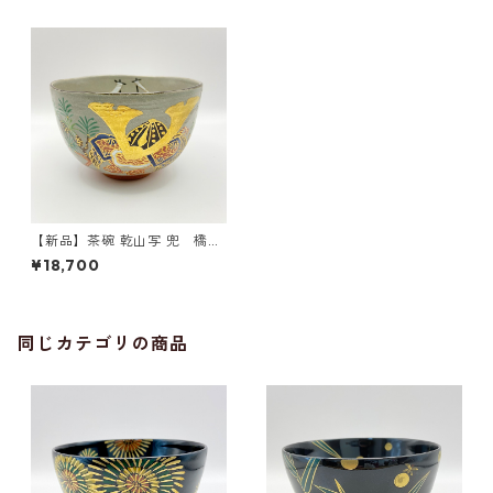
【新品】茶碗 乾山写 兜 橋本
永豊 共箱入
¥18,700
同じカテゴリの商品