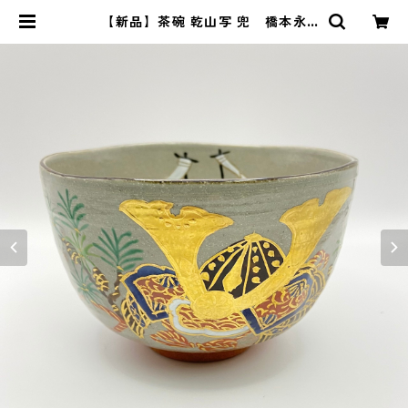
【新品】茶碗 乾山写 兜 橋本永
豊 共箱入 | 茶道具 錦玉堂