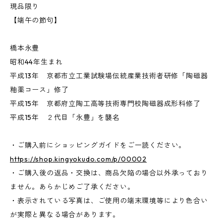
現品限り
【端午の節句】
橋本永豊
昭和44年生まれ
平成13年 京都市立工業試験場伝統産業技術者研修「陶磁器
釉薬コース」修了
平成15年 京都府立陶工高等技術専門校陶磁器成形科修了
平成15年 ２代目「永豊」を襲名
・ご購入前にショッピングガイドをご一読ください。
https://shop.kingyokudo.com/p/00002
・ご購入後の返品・交換は、商品欠陥の場合以外承っており
ません。あらかじめご了承ください。
・表示されている写真は、ご使用の端末環境等により色合い
が実際と異なる場合があります。