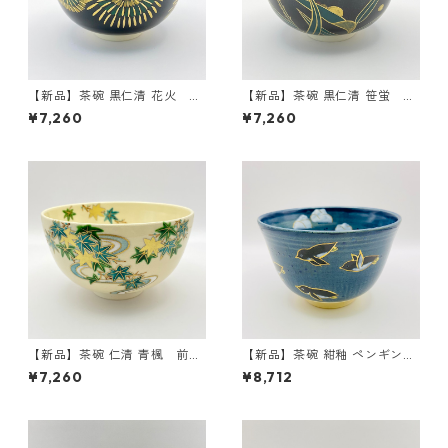
【新品】茶碗 黒仁清 花火 前
【新品】茶碗 黒仁清 笹蛍 前
田瑞雲 紙箱入
田瑞雲 紙箱入
¥7,260
¥7,260
【新品】茶碗 仁清 青楓 前田
【新品】茶碗 紺釉 ペンギン
瑞雲 紙箱入
東山深山 紙箱入
¥7,260
¥8,712